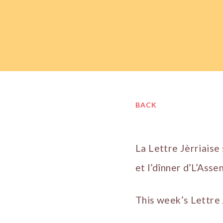
BACK
La Lettre Jèrriaise
et l’dînner d’L’Asse
This week’s Lettre J