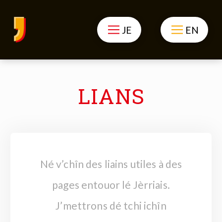
JE
EN
LIANS
Né v’chîn des liains utiles à des
pages entouor lé Jèrriais.
J’mettrons dé tchi ichîn