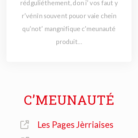
rédguliéthement, don i’ vos faut y
r’vénîn souvent pouor vaie chein
qu’not’ mangnifique c’meunauté
produit
…
C’MEUNAUTÉ
Les Pages Jèrriaises