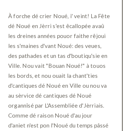
À forche dé crier Noué, i' veint! La Fête
dé Noué en Jèrri s'est êcallopée avaû
les dreines années pouor faithe rêjoui
les s'maines d'vant Noué: des veues,
des pathades et un tas d'boutiqu'sie en
Ville. Nou vait "Bouan Noué!" à touos
les bords, et nou ouait la chant'ties
d'cantiques dé Noué en Ville ou nou va
au sèrvice dé cantiques dé Noué
organnîsé par L'Assembliée d'Jèrriais.
Comme dé raison Noué d'au jour
d'aniet n'est pon l'Noué du temps pâssé