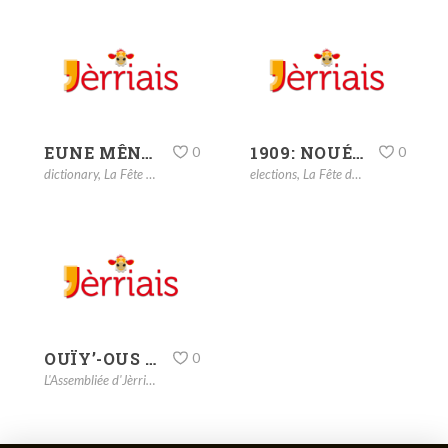
EUNE MÊNAGIÉTHE
1909: NOUÉ – CHRISTMAS
0
0
dictionary
,
La Fête dé Noué
elections
,
La Fête dé Noué
OUÏY’-OUS LA CHANSON DÉ JOUAIE? – HARK THE HERALD ANGELS SING
0
L'Assembliée d'Jèrriais
,
La Fête dé Noué
,
songs
,
vidgo