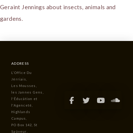
Geraint Jennings about insects, animals and
gardens.
ADDRESS
L’Office Du
Jèrriais,
Les Mousses,
les Jannes Gens,
l'Êducâtion et
l'Agenceté,
Highlands
Campus,
PO Box 142, St
Saûveur,