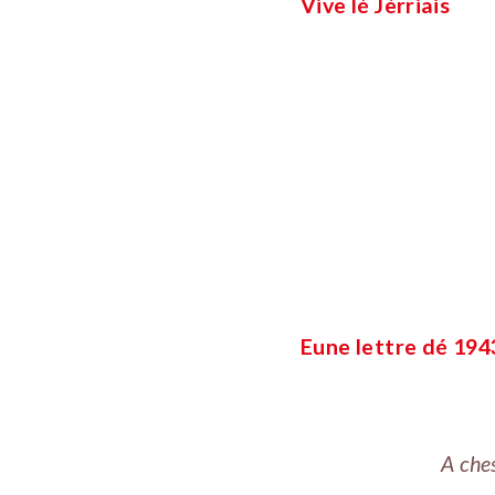
Vive lé Jèrriais
Eune lettre dé 194
A ches