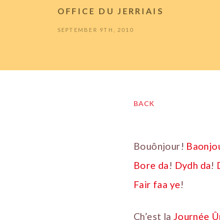
OFFICE DU JERRIAIS
SEPTEMBER 9TH, 2010
BACK
Bouônjour!
Baonjo
Bore da
!
Dydh da
!
Fair faa ye
!
Ch’est la
Journée Û