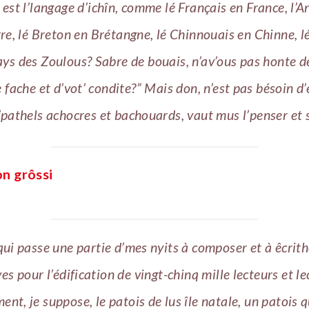
s est l’langage d’ichîn, comme lé Français en France, l’A
re, lé Breton en Brétangne, lé Chinnouais en Chinne, 
ys des Zoulous? Sabre de bouais, n’av’ous pas honte d
 fache et d’vot’ condite?” Mais don, n’est pas bésoin d’
’pathels achocres et bachouards, vaut mus l’penser et s
on grôssi
qui passe une partie d’mes nyits à composer et à êcrith
yes pour l’édification de vingt-chinq mille lecteurs et le
ent, je suppose, le patois de lus île natale, un patois q