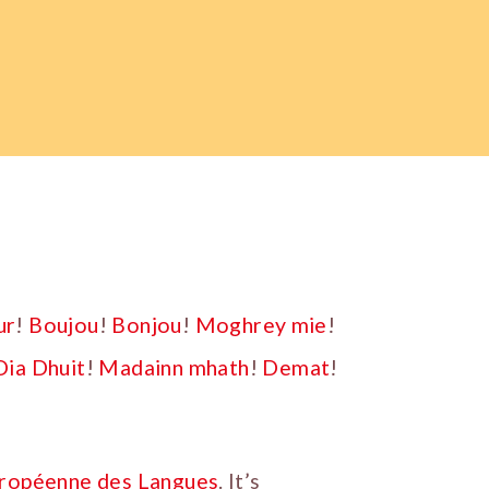
ur
!
Boujou
!
Bonjou
!
Moghrey mie
!
Dia Dhuit
!
Madainn mhath
!
Demat
!
ropéenne des Langues
. It’s