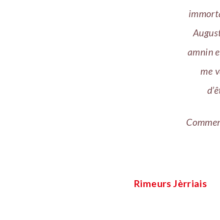
immorta
August
amnin er
me v
d’ê
Comment 
Rimeurs Jèrriais