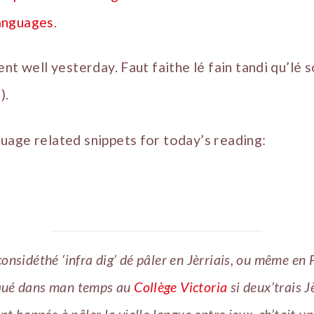
anguages
.
nt well yesterday. Faut faithe lé fain tandi qu’lé s
).
age related snippets for today’s reading:
considéthé ‘infra dig’ dé pâler en Jèrriais, ou même en 
qué dans man temps au
Collège Victoria
si deux’trais J