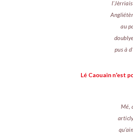
l’Jèrriai
Angliétèr
au pa
doublye
pus à d
Lé Caouain n’est p
Mé, 
articl
qu’aim