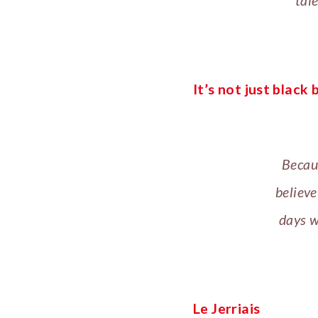
‘tai
It’s not just black
Becaus
believe
days w
Le Jerriais