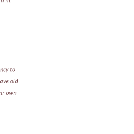
d’lit
ency to
rave old
eir own