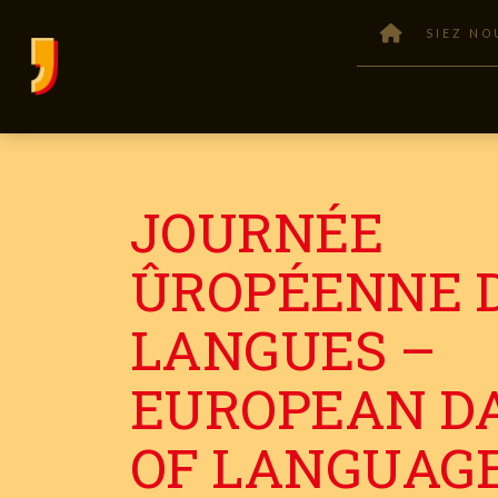
SIEZ NO
JOURNÉE
ÛROPÉENNE 
LANGUES –
EUROPEAN D
OF LANGUAG