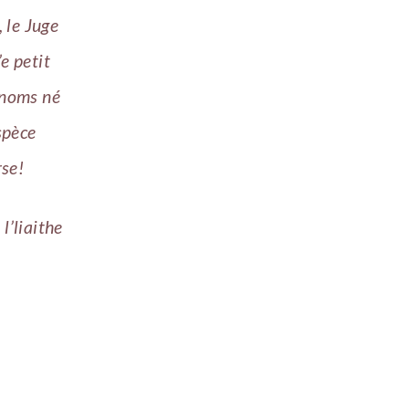
 le Juge
e petit
s noms né
spèce
rse!
l’liaithe