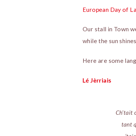
European Day of L
Our stall in Town we
while the sun shines
Here are some langu
Lé Jèrriais
Ch’tait 
tant 