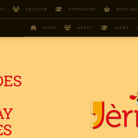
US
ENTOUOR
APPRENDRE
BOUTIQU
HOME
ABOUT
LEARN
DES
AY
ES