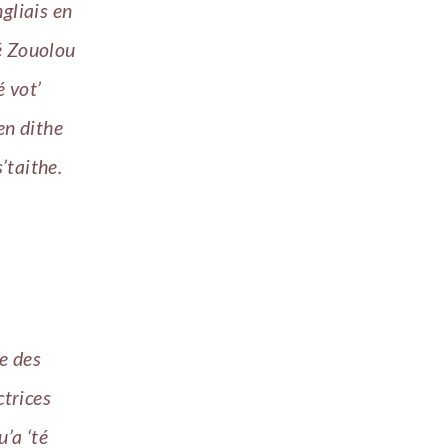
ngliais en
lé Zouolou
é vot’
en dithe
’taithe.
e des
ctrices
u’a ‘té