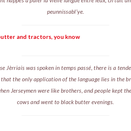
ent happés à pâler la vielle langue entre ieux, ch’tait un 
peunnissabl’ye.
 butter and tractors, you know
e Jèrriais was spoken in temps passé, there is a tend
 that the only application of the language lies in the b
hen Jerseymen were like brothers, and people kept th
cows and went to black butter evenings.