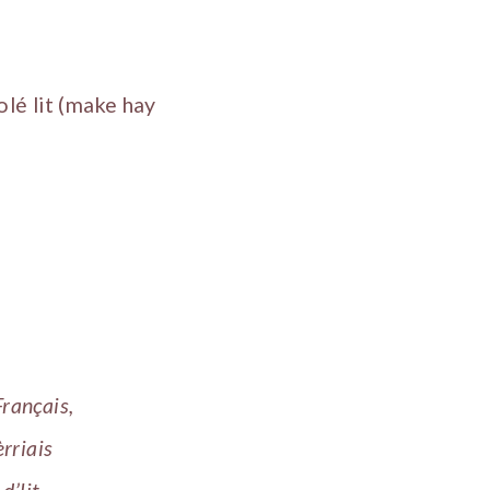
olé lit (make hay
Français,
èrriais