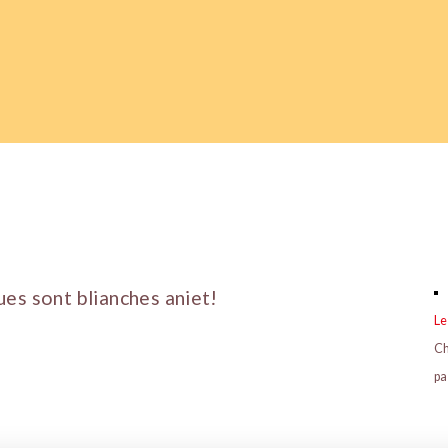
es sont blianches aniet!
Le
Ch
p