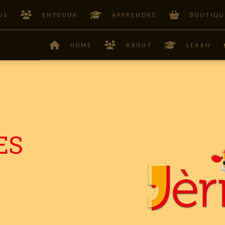
US
ENTOUOR
APPRENDRE
BOUTIQU
HOME
ABOUT
LEARN
ES