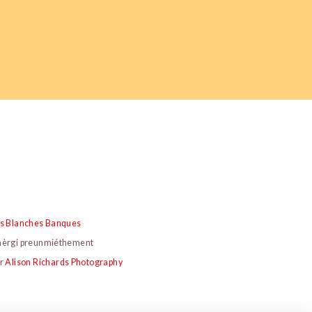
s Blanches Banques
èrgi preunmiéthement
ar
Alison Richards Photography