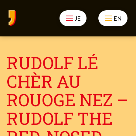
JE
EN
RUDOLF LÉ
CHÈR AU
ROUOGE NEZ –
RUDOLF THE