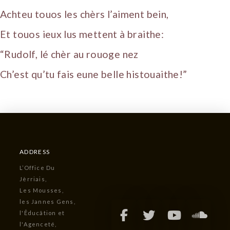
Achteu touos les chèrs l’aiment bein,
Et touos ieux lus mettent à braithe:
“Rudolf, lé chèr au rouoge nez
Ch’est qu’tu fais eune belle histouaithe!”
ADDRESS
L’Office Du
Jèrriais,
Les Mousses,
les Jannes Gens,
l'Êducâtion et
l'Agenceté,