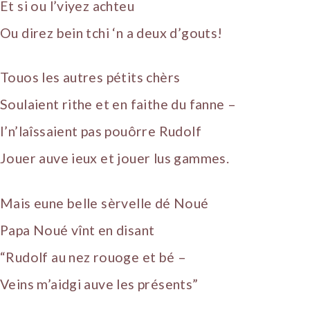
Et si ou l’viyez achteu
Ou direz bein tchi ‘n a deux d’gouts!
Touos les autres pétits chèrs
Soulaient rithe et en faithe du fanne –
I’n’laîssaient pas pouôrre Rudolf
Jouer auve ieux et jouer lus gammes.
Mais eune belle sèrvelle dé Noué
Papa Noué vînt en disant
“Rudolf au nez rouoge et bé –
Veins m’aidgi auve les présents”