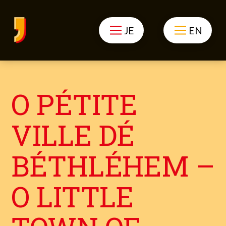
JE
EN
O PÉTITE
VILLE DÉ
BÉTHLÉHEM –
O LITTLE