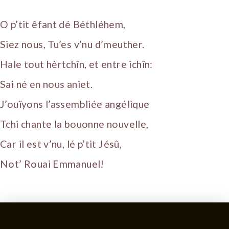
O p’tit êfant dé Béthléhem,
Siez nous, Tu’es v’nu d’meuther.
Hale tout hèrtchîn, et entre ichîn:
Sai né en nous aniet.
J’ouïyons l’assembliée angélique
Tchi chante la bouonne nouvelle,
Car il est v’nu, lé p’tit Jésû,
Not’ Rouai Emmanuel!