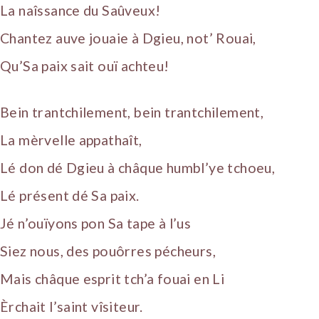
La naîssance du Saûveux!
Chantez auve jouaie à Dgieu, not’ Rouai,
Qu’Sa paix sait ouï achteu!
Bein trantchilement, bein trantchilement,
La mèrvelle appathaît,
Lé don dé Dgieu à châque humbl’ye tchoeu,
Lé présent dé Sa paix.
Jé n’ouïyons pon Sa tape à l’us
Siez nous, des pouôrres pécheurs,
Mais châque esprit tch’a fouai en Li
Èrchait l’saint vîsiteur.