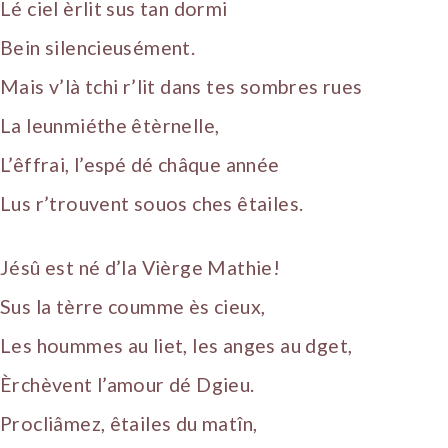
Lé ciel èrlit sus tan dormi
Bein silencieusément.
Mais v’là tchi r’lit dans tes sombres rues
La leunmiéthe êtèrnelle,
L’êffrai, l’espé dé châque année
Lus r’trouvent souos ches êtailes.
Jésû est né d’la Vièrge Mathie!
Sus la tèrre coumme ès cieux,
Les hoummes au liet, les anges au dget,
Èrchèvent l’amour dé Dgieu.
Procliâmez, êtailes du matîn,