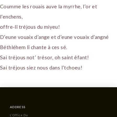
Coumme les rouais auve la myrrhe, l’or et
l’enchens,
offre-lî tréjous du miyeu!
D’eune vouaix d’ange et d’eune vouaix d’angné
Béthléhem lî chante à ces sé.
Sai tréjous not’ trésor, oh saint êfant!
Sai tréjous siez nous dans l’tchoeu!
ADDRESS
L’Office Du