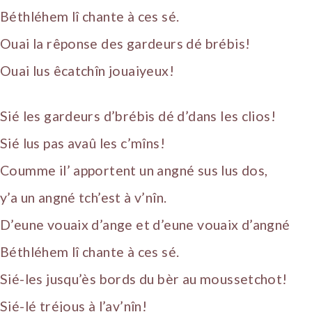
Béthléhem lî chante à ces sé.
Ouai la rêponse des gardeurs dé brébis!
Ouai lus êcatchîn jouaiyeux!
Sié les gardeurs d’brébis dé d’dans les clios!
Sié lus pas avaû les c’mîns!
Coumme il’ apportent un angné sus lus dos,
y’a un angné tch’est à v’nîn.
D’eune vouaix d’ange et d’eune vouaix d’angné
Béthléhem lî chante à ces sé.
Sié-les jusqu’ès bords du bèr au moussetchot!
Sié-lé tréjous à l’av’nîn!