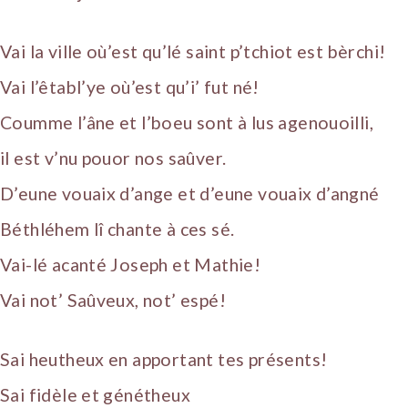
Vai la ville où’est qu’lé saint p’tchiot est bèrchi!
Vai l’êtabl’ye où’est qu’i’ fut né!
Coumme l’âne et l’boeu sont à lus agenouoilli,
il est v’nu pouor nos saûver.
D’eune vouaix d’ange et d’eune vouaix d’angné
Béthléhem lî chante à ces sé.
Vai-lé acanté Joseph et Mathie!
Vai not’ Saûveux, not’ espé!
Sai heutheux en apportant tes présents!
Sai fidèle et génétheux