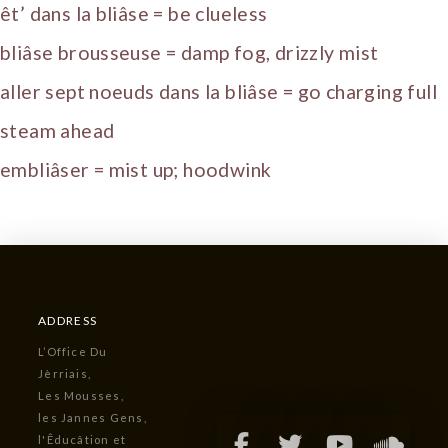
êt’ dans la bliâse = be clueless
bliâse brousseuse = damp fog, drizzly mist
aller sept noeuds dans la bliâse = go charging full
steam ahead
embliâser = mist up; hoodwink
ADDRESS
L’Office Du
Jèrriais,
Les Mousses,
les Jannes Gens,
l'Êducâtion et