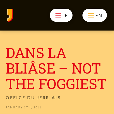
JE
EN
DANS LA
BLIÂSE – NOT
THE FOGGIEST
OFFICE DU JERRIAIS
JANUARY 1TH, 2011