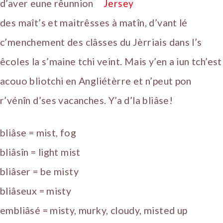
d’aver eune rêunnion
des maît’s et maitrêsses à matîn, d’vant lé
c’menchement des clâsses du Jèrriais dans l’s
êcoles la s’maine tchi veint. Mais y’en a iun tch’est
acouo bliotchi en Angliétèrre et n’peut pon
r’vénîn d’ses vacanches. Y’a d’la bliâse!
bliâse = mist, fog
bliâsîn = light mist
bliâser = be misty
bliâseux = misty
embliâsé = misty, murky, cloudy, misted up