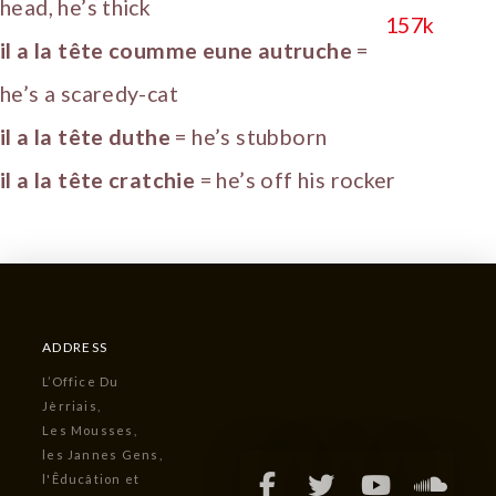
head, he’s thick
il a la tête coumme eune autruche
=
he’s a scaredy-cat
il a la tête duthe
= he’s stubborn
il a la tête cratchie
= he’s off his rocker
ADDRESS
L’Office Du
Jèrriais,
Les Mousses,
les Jannes Gens,
l'Êducâtion et