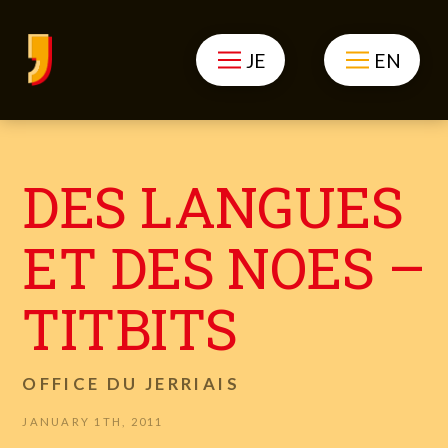
JE
EN
DES LANGUES
ET DES NOES –
TITBITS
OFFICE DU JERRIAIS
JANUARY 1TH, 2011