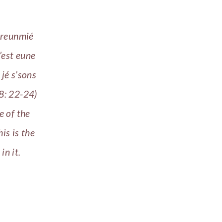
 preunmié
h’est eune
 jé s’sons
18: 22-24)
e of the
is is the
in it.