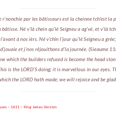
e r’nonchie par les bâtisseurs est la cheinne tch’est la
 bâtisse. Né v’là chein qu’lé Seigneu a ag’vé, et v’là tc
l’avant à nos ièrs. Né v’chîn l’jour qu’lé Seigneu a grée;
d’jouaie et j’nos rêjouithons d’la journée. (Sieaume 1
ne which the builders refused is become the head ston
This is the LORD’S doing; it is marvellous in our eyes. Th
hich the LORD hath made; we will rejoice and be glad 
cques – 1611 – King James Version