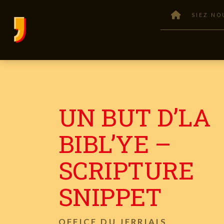
SIEZ NO
UN BUT D’LA
BIBL’YE –
SCRIPTURE
SNIPPET
OFFICE DU JERRIAIS