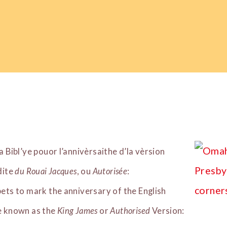
la Bibl’ye pouor l’annivèrsaithe d’la vèrsion
 dite
du Rouai Jacques
, ou
Autorisée
:
pets to mark the anniversary of the English
le known as the
King James
or
Authorised
Version: