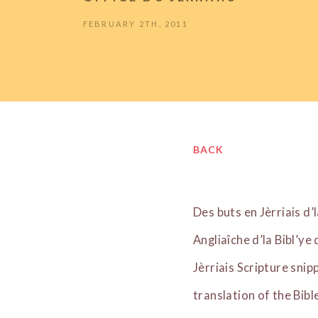
FEBRUARY 2TH, 2011
BACK
Des buts en Jèrriais d’
Angliaîche d’la Bibl’ye
Jèrriais Scripture snip
translation of the Bib