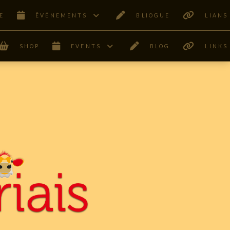
E
ÊVÉNEMENTS
BLIOGUE
LIANS
SHOP
EVENTS
BLOG
LINKS