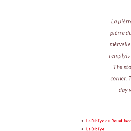
La pièrr
pièrre du
mèrvelle 
remplyis 
The sto
corner. 
day w
La Bibl’ye du Rouai Ja
La Bibl’ye