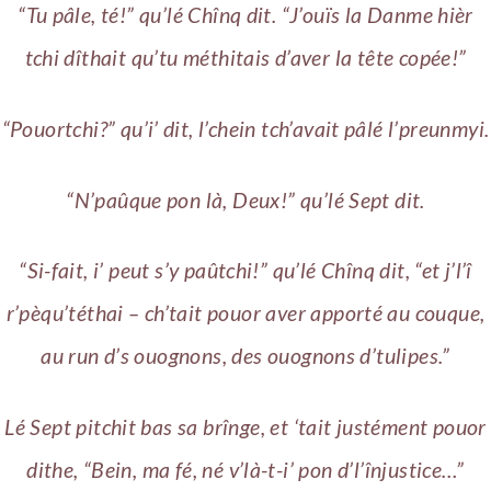
“Tu pâle, té!” qu’lé Chînq dit. “J’ouïs la Danme hièr
tchi dîthait qu’tu méthitais d’aver la tête copée!”
“Pouortchi?” qu’i’ dit, l’chein tch’avait pâlé l’preunmyi.
“N’paûque pon là, Deux!” qu’lé Sept dit.
“Si-fait, i’ peut s’y paûtchi!” qu’lé Chînq dit, “et j’l’î
r’pèqu’téthai – ch’tait pouor aver apporté au couque,
au run d’s ouognons, des ouognons d’tulipes.”
Lé Sept pitchit bas sa brînge, et ‘tait justément pouor
dithe, “Bein, ma fé, né v’là-t-i’ pon d’l’înjustice…”