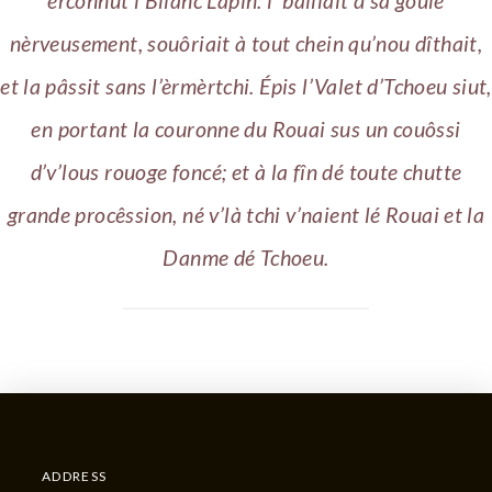
èrconnut l’Blianc Lapîn: i’ baillait d’sa goule
nèrveusement, souôriait à tout chein qu’nou dîthait,
et la pâssit sans l’èrmèrtchi. Épis l’Valet d’Tchoeu siut,
en portant la couronne du Rouai sus un couôssi
d’v’lous rouoge foncé; et à la fîn dé toute chutte
grande procêssion, né v’là tchi v’naient lé Rouai et la
Danme dé Tchoeu.
ADDRESS