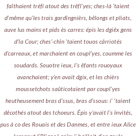
faîthaient tréfi atout des trêfl’yes; ches-là ‘taient
d’même qu’les trais gardîngnièrs, bêlongs et pliats,
auve lus mains et pids ès carres: épis les dgiêx gens
d’la Cour; ches’-chîn ‘taient touos cârriotés
d’carreaux, et marchaient en coupl’yes, coumme les
soudards. Souotre ieux, l’s êfants rouoyaux
avanchaient; y’en avait dgix, et les chièrs
moussetchots saûticotaient par coupl’yes
heutheusement bras d’ssus, bras d’ssous: i’ ‘taient
dêcothés atout des tchoeurs. Épis y’avait l’s învités,
pus à co des Rouais et des Danmes, et entre ieux Alice