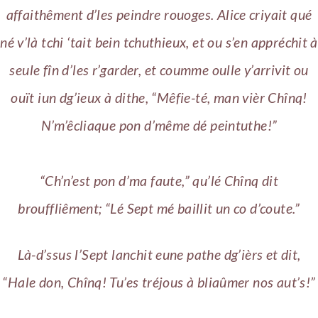
affaithêment d’les peindre rouoges. Alice criyait qué
né v’là tchi ‘tait bein tchuthieux, et ou s’en appréchit à
seule fîn d’les r’garder, et coumme oulle y’arrivit ou
ouït iun dg’ieux à dithe, “Mêfie-té, man vièr Chînq!
N’m’êcliaque pon d’même dé peintuthe!”
“Ch’n’est pon d’ma faute,” qu’lé Chînq dit
brouffliêment; “Lé Sept mé baillit un co d’coute.”
Là-d’ssus l’Sept lanchit eune pathe dg’ièrs et dit,
“Hale don, Chînq! Tu’es tréjous à bliaûmer nos aut’s!”