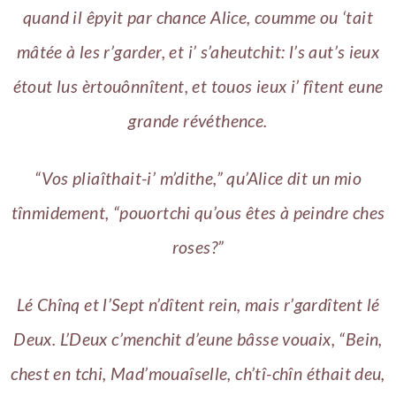
quand il êpyit par chance Alice, coumme ou ‘tait
mâtée à les r’garder, et i’ s’aheutchit: l’s aut’s ieux
étout lus èrtouônnîtent, et touos ieux i’ fîtent eune
grande révéthence.
“Vos pliaîthait-i’ m’dithe,” qu’Alice dit un mio
tînmidement, “pouortchi qu’ous êtes à peindre ches
roses?”
Lé Chînq et l’Sept n’dîtent rein, mais r’gardîtent lé
Deux. L’Deux c’menchit d’eune bâsse vouaix, “Bein,
chest en tchi, Mad’mouaîselle, ch’tî-chîn éthait deu,