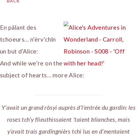
BACK
En pâlant des
tchoeurs… n’èrv’chîn
un but d’Alice:
And while we’re on the
subject of hearts… more Alice:
Y’avait un grand rôsyi auprès d’l’entrée du gardîn: les
roses tch’y flieuthissaient ‘taient blianches, mais
y’avait trais gardîngnièrs tchi lus en d’mentaient