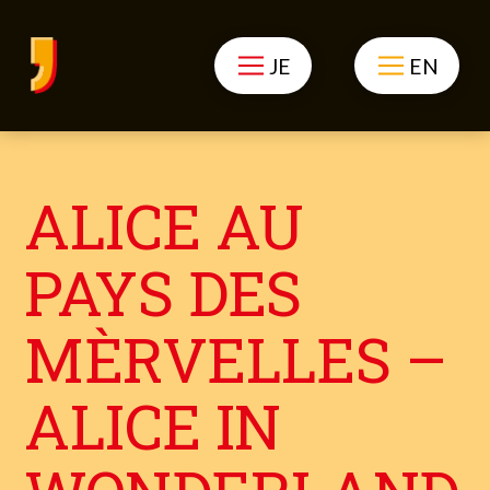
JE
EN
ALICE AU
PAYS DES
MÈRVELLES –
ALICE IN