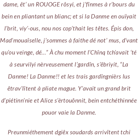
dame, êt’ un ROUOGE rôsyi, et j’fînmes à r’bours du
bein en pliantant un blianc; et si la Danme en ouïyait
l’brit, viy’-ous, nou nos cop’thait les têtes. Épis don,
Mad’mouaîselle, j’sommes à faithe dé not’ mus, d’vant
qu’ou veinge, dé…” À chu moment l’Chînq tch’avait ‘té
à seurvilyi nèrveusement l’gardîn, s’êbriyit, “La
Danme! La Danme!! et les trais gardîngnièrs lus
êtrav’lîtent à pliate mague. Y’avait un grand brit
d’piétinn’nie et Alice s’èrtouônnit, bein entchéthinnée
pouor vaie la Danme.
Preunmiéthement dgiêx soudards arrivîtent tchi