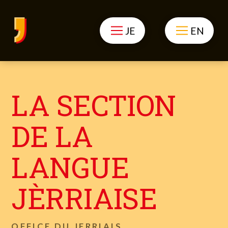
JE
EN
LA SECTION
DE LA
LANGUE
JÈRRIAISE
OFFICE DU JERRIAIS