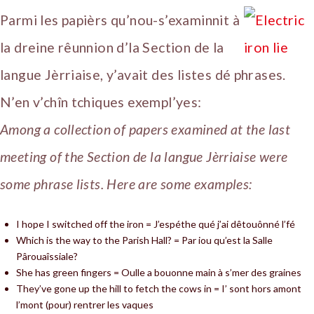
Parmi les papièrs qu’nou-s’examinnit à
la dreine rêunnion d’la Section de la
langue Jèrriaise, y’avait des listes dé phrases.
N’en v’chîn tchiques exempl’yes:
Among a collection of papers examined at the last
meeting of the Section de la langue Jèrriaise were
some phrase lists. Here are some examples:
I hope I switched off the iron = J’espéthe qué j’ai dêtouônné l’fé
Which is the way to the Parish Hall? = Par iou qu’est la Salle
Pârouaîssiale?
She has green fingers = Oulle a bouonne main à s’mer des graines
They’ve gone up the hill to fetch the cows in = I’ sont hors amont
l’mont (pour) rentrer les vaques