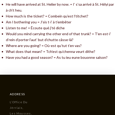
He will have arrived at St. Helier by now. = I’ s’sa arrivé à St. Hélyi par
à ch’t heu.
How much is the ticket? = Combein qu’est l’titchet?
Am I bothering you = J’sis t-i’ à t’embêter
Listen to me! = Êcoute qué j’té diche
Would you mind carrying the other end of that trunk? = T’en est-i’
d’rein d’porter l’aut’ but d’chutte câsse-là?
Where are you going? = Où-est qu’tut t’en vas?
What does that mean? = Tch’est qu’chenna veurt dithe?
Have you had a good season? = As tu ieu eune bouonne saîson?
ADDRESS
L’Office Du
Jèrriais,
Les Mousses,