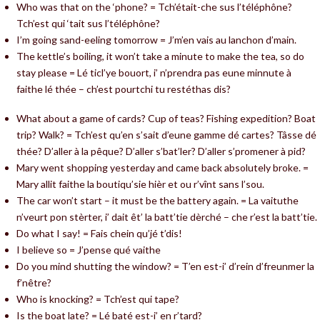
Who was that on the ‘phone? = Tch’était-che sus l’téléphône?
Tch’est qui ‘tait sus l’téléphône?
I’m going sand-eeling tomorrow = J’m’en vais au lanchon d’main.
The kettle’s boiling, it won’t take a minute to make the tea, so do
stay please = Lé ticl’ye bouort, i’ n’prendra pas eune minnute à
faithe lé thée – ch’est pourtchi tu restéthas dis?
What about a game of cards? Cup of teas? Fishing expedition? Boat
trip? Walk? = Tch’est qu’en s’sait d’eune gamme dé cartes? Tâsse dé
thée? D’aller à la pêque? D’aller s’bat’ler? D’aller s’promener à pid?
Mary went shopping yesterday and came back absolutely broke. =
Mary allit faithe la boutiqu’sie hièr et ou r’vînt sans l’sou.
The car won’t start – it must be the battery again. = La vaituthe
n’veurt pon stèrter, i’ dait êt’ la batt’tie dèrché – che r’est la batt’tie.
Do what I say! = Fais chein qu’jé t’dis!
I believe so = J’pense qué vaithe
Do you mind shutting the window? = T’en est-i’ d’rein d’freunmer la
f’nêtre?
Who is knocking? = Tch’est qui tape?
Is the boat late? = Lé baté est-i’ en r’tard?