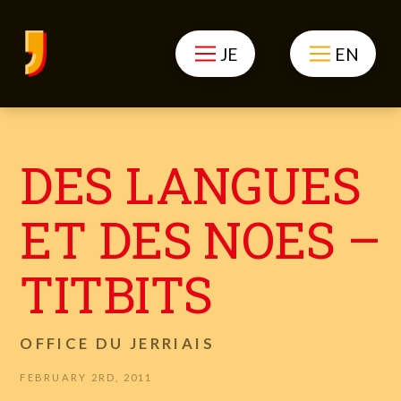
JE
EN
DES LANGUES
ET DES NOES –
TITBITS
OFFICE DU JERRIAIS
FEBRUARY 2RD, 2011