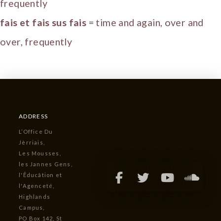
frequently
fais et fais sus fais
= time and again, over and
over, frequently
ADDRESS
L’Office Du
Jèrriais,
Les Mousses,
les Jannes Gens,
l'Êducâtion et
l'Agenceté,
Highlands
Campus,
PO Box 142, St