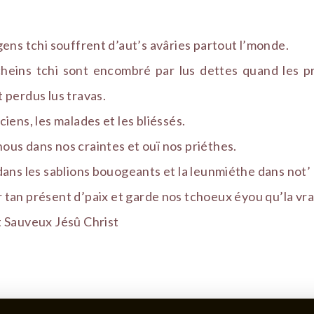
gens tchi souffrent d’aut’s avâries partout l’monde.
cheins tchi sont encombré par lus dettes quand les pr
 perdus lus travas.
ciens, les malades et les bliéssés.
ous dans nos craintes et ouï nos priéthes.
 dans les sablions bouogeants et la leunmiéthe dans not’
 tan présent d’paix et garde nos tchoeux éyou qu’la vrai
t Sauveux Jésû Christ