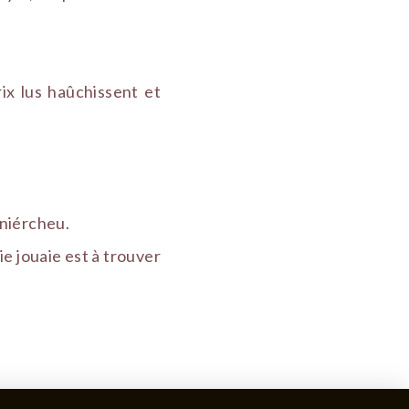
ix lus haûchissent et
 niércheu.
e jouaie est à trouver