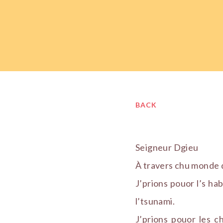
BACK
Seigneur Dgieu
À travers chu monde q
J’prions pouor l’s ha
l’tsunami.
J’prions pouor les c