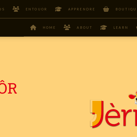
US
ENTOUOR
APPRENDRE
BOUTIQU
HOME
ABOUT
LEARN
ÔR