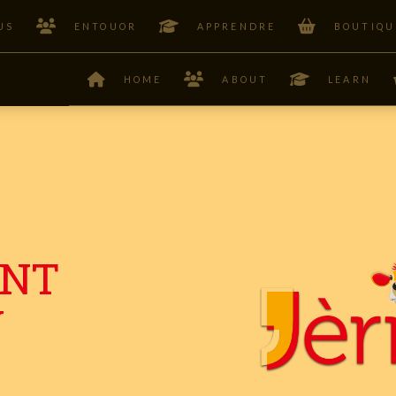
US
ENTOUOR
APPRENDRE
BOUTIQU
HOME
ABOUT
LEARN
INT
Y