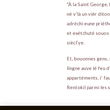
“À la Saint George,
né v’là un vièr dito
adréchi eune priéthe
et exétchuté souos
siècl’ye.
Et, bouonnes gens, s
lîngne auve lé feu d’
appartéments, i’ fa
Rentokil parmi les 