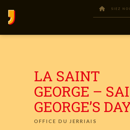
SIEZ NO
LA SAINT
GEORGE – SA
GEORGE’S DA
OFFICE DU JERRIAIS