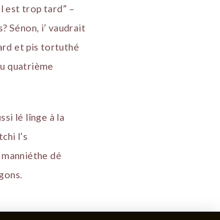
 est trop tard” –
s? Sénon, i’ vaudrait
ard et pis tortuthé
du quatrième
si lé lînge à la
chi l’s
ne manniéthe dé
agons.