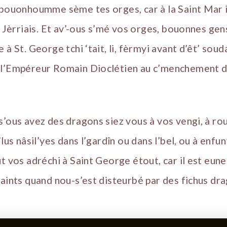
 bouonhoumme sème tes orges, car à la Saint Mar il
n Jèrriais. Et av’-ous s’mé vos orges, bouonnes gen
 à St. George tchi ‘tait, li, fèrmyi avant d’êt’ soud
 l’Empéreur Romain Dioclétien au c’menchement 
’ous avez des dragons siez vous à vos vengi, à rous
lus nâsil’yes dans l’gardîn ou dans l’bel, ou à enfunt
ut vos adréchi à Saint George étout, car il est eu
saints quand nou-s’est disteurbé par des fichus dr