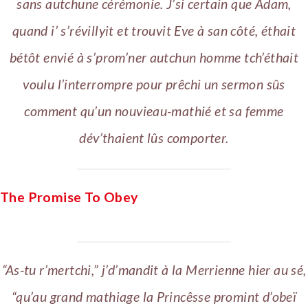
sans autchune cérémonie. J’si certain que Adam,
quand i’ s’révillyit et trouvit Eve à san côté, éthait
bétôt envié à s’prom’ner autchun homme tch’éthait
voulu l’interrompre pour prêchi un sermon sûs
comment qu’un nouvieau-mathié et sa femme
dév’thaient lûs comporter.
The Promise To Obey
“As-tu r’mertchi,” j’d’mandit à la Merrienne hier au sé,
“qu’au grand mathiage la Princêsse promint d’obeï