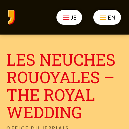
JE
EN
LES NEUCHES
ROUOYALES –
THE ROYAL
WEDDING
OFFICE DU JERRIAIS