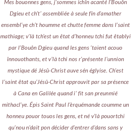
Mes bouonnes gens, j’sommes ichîn acanté l’Bouôn
Dgieu et ch’t’ assembliée à seule fîn d’amather
ensembl’ye ch’t houmme et chutte femme dans l’saint
mathiage; v’là tch’est un êtat d’honneu tchi fut êtablyi
par l’Bouôn Dgieu quand les gens ‘taient acouo
înnouothants, et v’là tchi nos r’présente l’unnion
mystique dé Jésû-Christ auve sén églyise. Ch’est
l’saint êtat qu’Jésû-Christ approuvit par sa présence
à Cana en Galilée quand i’ fit san preunmié
mithacl’ye. Épis Saint Paul l’èrquémande coumme un
honneu pouor touos les gens, et né v’là pouortchi
qu’nou n’dait pon décider d’entrer d’dans sans y