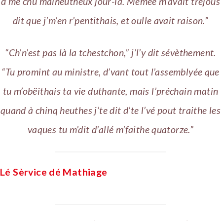
d’mé chu malheutheux jour-là. Mémée m’avait tréjous
dit que j’m’en r’pentithais, et oulle avait raison.”
“Ch’n’est pas là la tchestchon,” j’l’y dit sévèthement.
“Tu promint au ministre, d’vant tout l’assemblyée que
tu m’obëithais ta vie duthante, mais l’préchain matin
quand à chinq heuthes j’te dit d’te l’vé pout traithe les
vaques tu m’dit d’allé m’faithe quatorze.”
Lé Sèrvice dé Mathiage