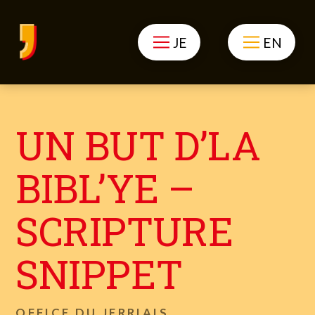
JE
EN
UN BUT D’LA
BIBL’YE –
SCRIPTURE
SNIPPET
OFFICE DU JERRIAIS