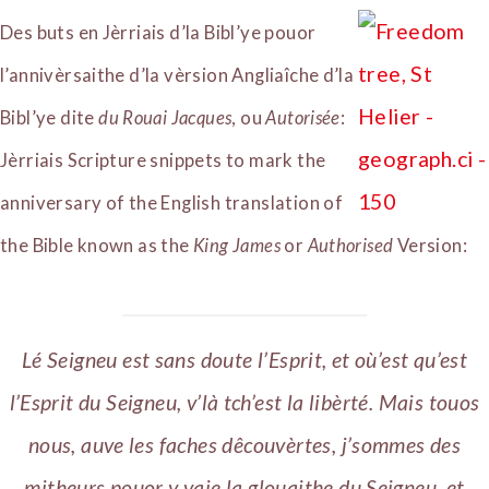
Des buts en Jèrriais d’la Bibl’ye pouor
l’annivèrsaithe d’la vèrsion Angliaîche d’la
Bibl’ye dite
du Rouai Jacques
, ou
Autorisée
:
Jèrriais Scripture snippets to mark the
anniversary of the English translation of
the Bible known as the
King James
or
Authorised
Version:
Lé Seigneu est sans doute l’Esprit, et où’est qu’est
l’Esprit du Seigneu, v’là tch’est la libèrté. Mais touos
nous, auve les faches dêcouvèrtes, j’sommes des
mitheurs pouor y vaie la glouaithe du Seigneu, et