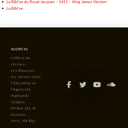
La Bibl’ye du Rouai Jacques – 1611 – King James Version
La Bibl’ye
ADDRESS
L’Office Du
Jèrriais,
Les Mousses,
les Jannes Gens,
l'Êducâtion et
l'Agenceté,
Highlands
Campus,
PO Box 142, St
Saûveur,
Jèrri, JE4 8QJ