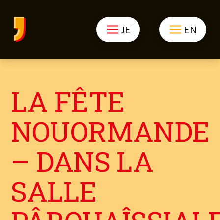
JE
EN
LA FÊTE
NOUORMANDE
– DANS LA
SALLE