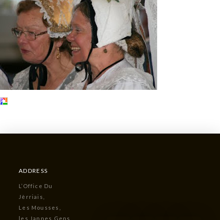
ADDRESS
L’Office Du
Jèrriais,
Les Mousses,
les Jannes Gens,