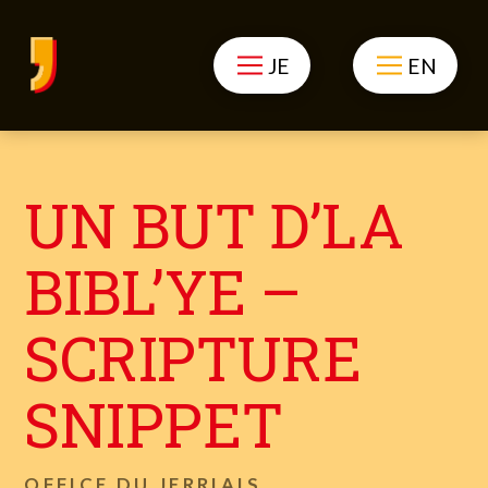
JE
EN
UN BUT D’LA
BIBL’YE –
SCRIPTURE
SNIPPET
OFFICE DU JERRIAIS