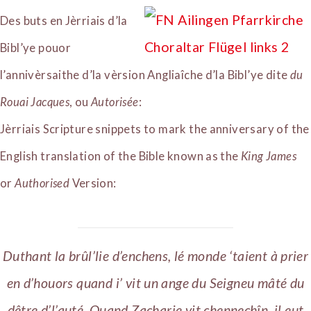
Des buts en Jèrriais d’la
Bibl’ye pouor
l’annivèrsaithe d’la vèrsion Angliaîche d’la Bibl’ye dite
du
Rouai Jacques
, ou
Autorisée
:
Jèrriais Scripture snippets to mark the anniversary of the
English translation of the Bible known as the
King James
or
Authorised
Version:
Duthant la brûl’lie d’enchens, lé monde ‘taient à prier
en d’houors quand i’ vit un ange du Seigneu mâté du
dêtre d’l’auté. Quand Zacharie vit chennechîn, il eut