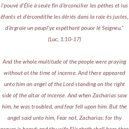
l’pouvé d’Élie à seule fîn d’èrconcilier les péthes et lus
êfants et d’èrcondithe les dêriés dans la raie ès justes,
d’èrgraie un peupl’ye espéthant pouor lé Seigneu.”
(Luc, 1:10-17)
And the whole multitude of the people were praying
without at the time of incense. And there appeared
unto him an angel of the Lord standing on the right
side of the altar of incense. And when Zacharias saw
him, he was troubled, and fear fell upon him. But the
angel said unto him, Fear not, Zacharias: for thy
prayer is heard; and thy wife Elisabeth shall bear thee