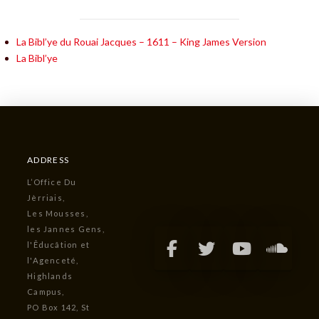
La Bibl’ye du Rouai Jacques – 1611 – King James Version
La Bibl’ye
ADDRESS
L’Office Du
Jèrriais,
Les Mousses,
les Jannes Gens,
l'Êducâtion et
l'Agenceté,
Highlands
Campus,
PO Box 142, St