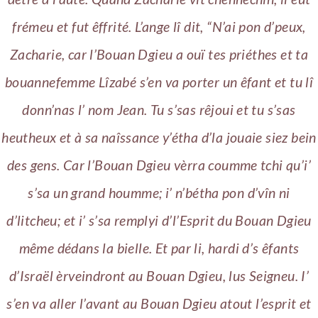
frémeu et fut êffrité. L’ange lî dit, “N’ai pon d’peux,
Zacharie, car l’Bouan Dgieu a ouï tes priéthes et ta
bouannefemme Lîzabé s’en va porter un êfant et tu lî
donn’nas l’ nom Jean. Tu s’sas rêjoui et tu s’sas
heutheux et à sa naîssance y’étha d’la jouaie siez bein
des gens. Car l’Bouan Dgieu vèrra coumme tchi qu’i’
s’sa un grand houmme; i’ n’bétha pon d’vîn ni
d’litcheu; et i’ s’sa remplyi d’l’Esprit du Bouan Dgieu
même dédans la bielle. Et par li, hardi d’s êfants
d’Israël èrveindront au Bouan Dgieu, lus Seigneu. I’
s’en va aller l’avant au Bouan Dgieu atout l’esprit et