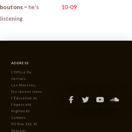
boutons
= he’s
listening
ADDRESS
L’Office Du
Jèrriais,
Les Mousses,
les Jannes Gens,
l'Êducâtion et
l'Agenceté,
Highlands
Campus,
PO Box 142, St
Saûveur,