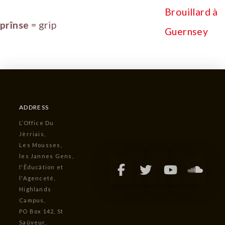
prînse
= grip
ADDRESS
L’Office Du
Jèrriais,
Les Mousses,
les Jannes Gens,
l'Êducâtion et
l'Agenceté,
Highlands
Campus,
PO Box 142, St
Saûveur,