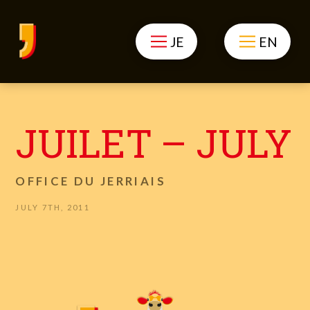
JE
EN
JUILET – JULY
OFFICE DU JERRIAIS
JULY 7TH, 2011