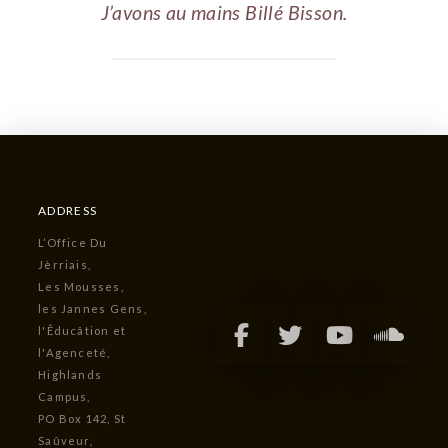
J’avons au mains Billé Bisson.
ADDRESS
L’Office Du
Jèrriais,
Les Mousses,
les Jannes Gens,
l'Êducâtion et
l'Agenceté,
Highlands
Campus,
PO Box 142, St
Saûveur,