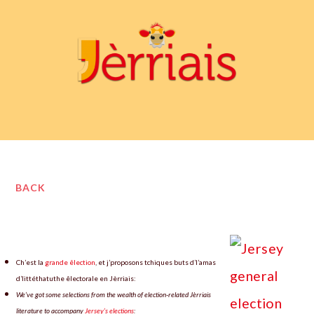
BACK
Ch’est la
grande êlection
, et j’proposons tchiques buts d’l’amas
d’littéthatuthe êlectorale en Jèrriais:
We’ve got some selections from the wealth of election-related Jèrriais
literature to accompany
Jersey’s elections
: