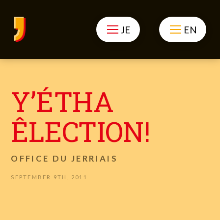
JE
EN
Y’ÉTHA
ÊLECTION!
OFFICE DU JERRIAIS
SEPTEMBER 9TH, 2011