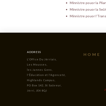
Minnistre pouor la Plia
Minnistre pouor la Seût
Minnistre pouor l’Tran
ADDRESS
HOME
L’Office Du Jèrriais,
Les Mousses,
les Jannes Gens,
l'Êducâtion et l'Agenceté,
Highlands Campus,
PO Box 142, St Saûveur,
Jèrri, JE4 8QJ