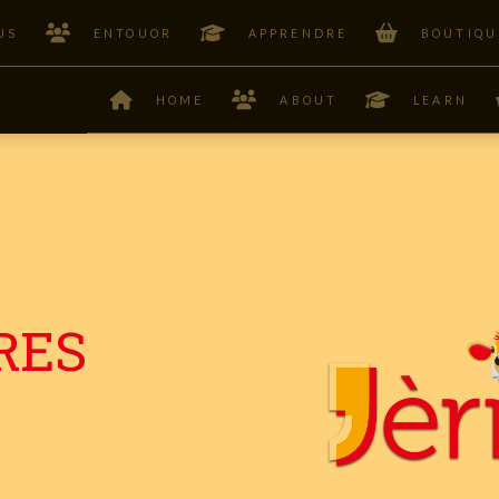
US
ENTOUOR
APPRENDRE
BOUTIQU
HOME
ABOUT
LEARN
RES