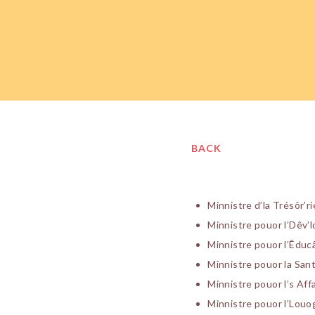
BACK
Minnistre d’la Trésôr’ri
Minnistre pouor l’Dêv
Minnistre pouor l’Êducâ
Minnistre pouor la Sant
Minnistre pouor l’s Aff
Minnistre pouor l’Lou