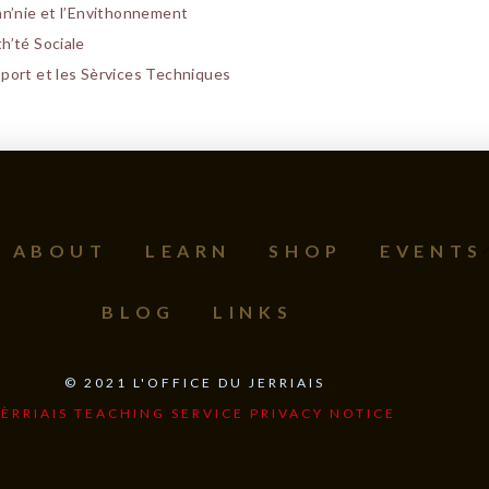
nn’nie et l’Envithonnement
h’té Sociale
sport et les Sèrvices Techniques
ABOUT
LEARN
SHOP
EVENTS
BLOG
LINKS
©
2021
L'OFFICE DU JERRIAIS
JÈRRIAIS TEACHING SERVICE PRIVACY NOTICE