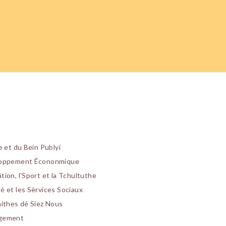
e et du Bein Publyi
’loppement Êcononmique
tion, l’Sport et la Tchultuthe
é et les Sèrvices Sociaux
aithes dé Siez Nous
ogement