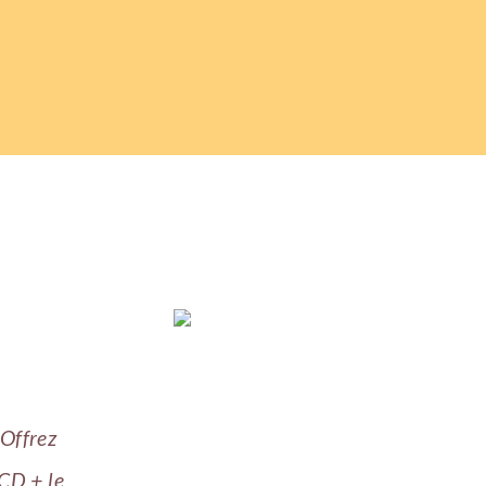
 Offrez
CD + le