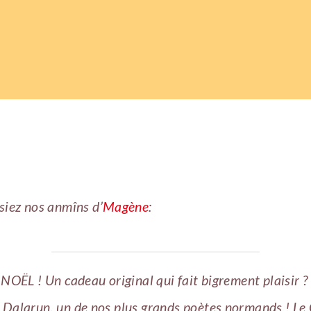
siez nos anmîns d’
Magène
:
NOËL ! Un cadeau original qui fait bigrement plaisir ?
 Dalarun, un de nos plus grands poètes normands ! Le 