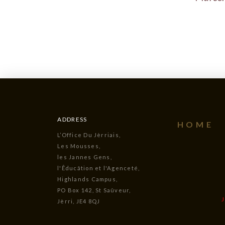
ADDRESS
HOME
L’Office Du Jèrriais,
Les Mousses,
les Jannes Gens,
l'Êducâtion et l'Agenceté,
Highlands Campus,
PO Box 142, St Saûveur,
Jèrri, JE4 8QJ