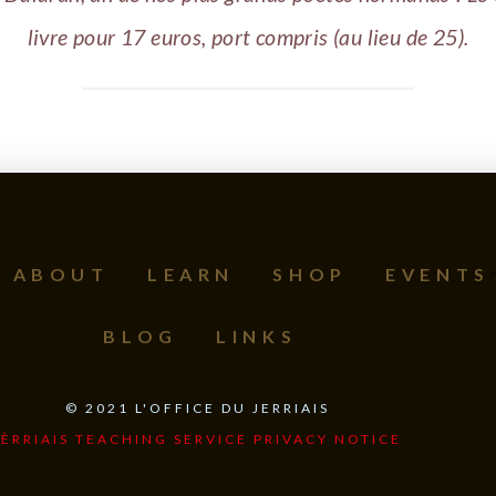
livre pour 17 euros, port compris (au lieu de 25).
ABOUT
LEARN
SHOP
EVENTS
BLOG
LINKS
©
2021
L'OFFICE DU JERRIAIS
JÈRRIAIS TEACHING SERVICE PRIVACY NOTICE