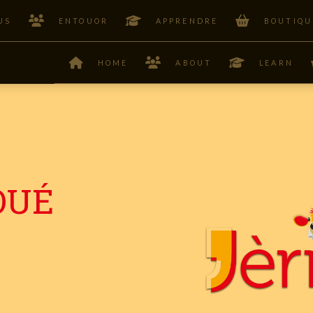
US
ENTOUOR
APPRENDRE
BOUTIQU
HOME
ABOUT
LEARN
OUÉ