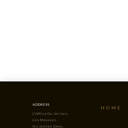
ADDRESS
HOME
L’Office Du Jèrriais,
Les Mousses,
les Jannes Gens,