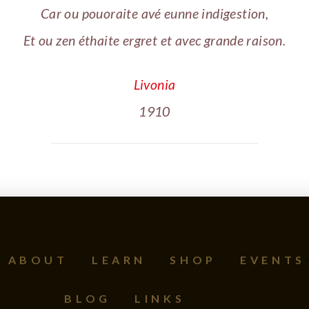
Car ou pouoraite avé eunne indigestion,
Et ou zen éthaite ergret et avec grande raison.
Livonia
1910
ABOUT
LEARN
SHOP
EVENTS
BLOG
LINKS