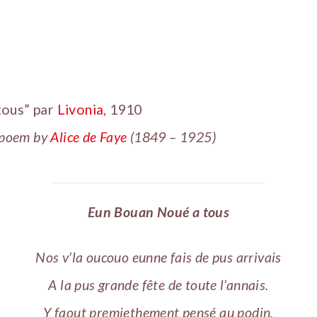
tous” par
Livonia
, 1910
s poem by
Alice de Faye
(1849 – 1925)
Eun Bouan Noué a tous
Nos v’la oucouo eunne fais de pus arrivais
A la pus grande fête de toute l’annais.
Y faout premiethement pensé au podin,