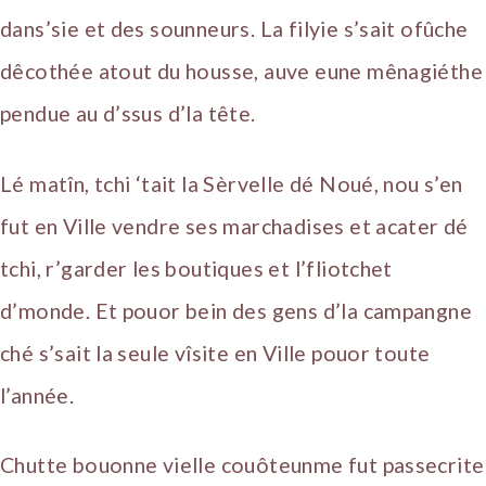
dans’sie et des sounneurs. La filyie s’sait ofûche
dêcothée atout du housse, auve eune mênagiéthe
pendue au d’ssus d’la tête.
Lé matîn, tchi ‘tait la Sèrvelle dé Noué, nou s’en
fut en Ville vendre ses marchadises et acater dé
tchi, r’garder les boutiques et l’fliotchet
d’monde. Et pouor bein des gens d’la campangne
ché s’sait la seule vîsite en Ville pouor toute
l’année.
Chutte bouonne vielle couôteunme fut passecrite