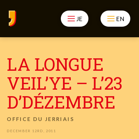
JE
EN
LA LONGUE
VEIL’YE – L’23
D’DÉZEMBRE
OFFICE DU JERRIAIS
DECEMBER 12RD, 2011