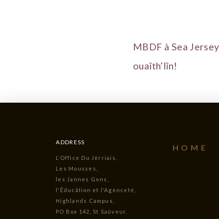
MBDF à Sea Jerse
ouaîth’lîn!
ADDRESS
HOME
L’Office Du Jèrriais,
Les Mousses,
les Jannes Gens,
l'Êducâtion et l'Agenceté,
Highlands Campus,
PO Box 142, St Saûveur,