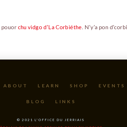
y pouor
chu vidgo d’La Corbiéthe
. N’y’a pon d’corb
ABOUT
LEARN
SHOP
EVENTS
BLOG
LINKS
©
2021
L'OFFICE DU JERRIAIS