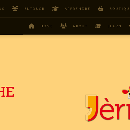
US
ENTOUOR
APPRENDRE
BOUTIQU
HOME
ABOUT
LEARN
HE