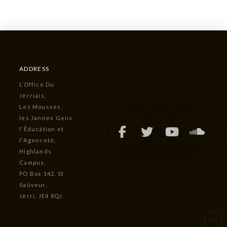
ADDRESS
L’Office Du
Jèrriais,
Les Mousses,
les Jannes Gens,
l'Êducâtion et
l'Agenceté,
Highlands
Campus,
PO Box 142, St
Saûveur,
Jèrri, JE4 8QJ