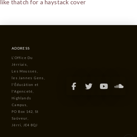
like thatch for a haystack cover
ADDRESS
L’Office Du
Jèrriais,
Les Mousses,
les Jannes Gens,
l'Êducâtion et
l'Agenceté,
Highlands
Campus,
PO Box 142, St
Saûveur,
Jèrri, JE4 8QJ