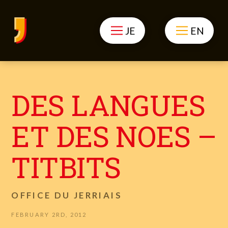
JE
EN
DES LANGUES
ET DES NOES –
TITBITS
OFFICE DU JERRIAIS
FEBRUARY 2RD, 2012