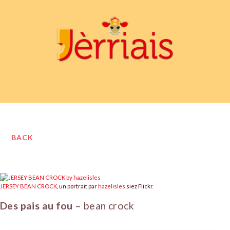
BACK
JERSEY BEAN CROCK
, un portrait par
hazelisles
siez Flickr.
Des pais au fou
– bean crock