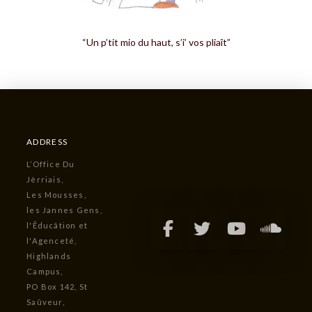
“Un p’tit mio du haut, s’i’ vos pliaît”
ADDRESS
L’Office Du
Jèrriais,
Les Mousses,
les Jannes Gens,
l'Êducâtion et
l'Agenceté,
Highlands
Campus,
PO Box 142, St
Saûveur,