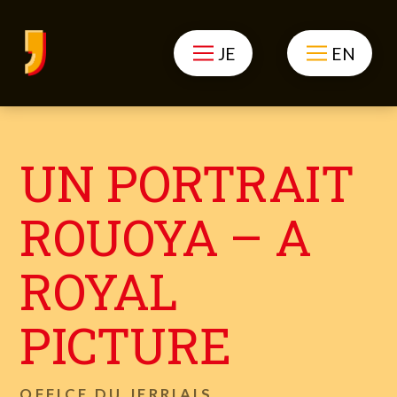
JE
EN
UN PORTRAIT
ROUOYA – A
ROYAL
PICTURE
OFFICE DU JERRIAIS