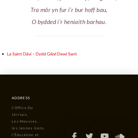
Tra môr yn fur i’r bur hoff bau,
O bydded i’r heniaith barhau.
La Saint Dâvi – Dydd Gŵyl Dewi Sant
ADDRESS
L’Office Du
Jèrriais,
Les Mousses,
les Jannes Gens,
l'Êducâtion et