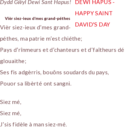
Dydd Gŵyl Dewi Sant Hapus!
Vièr siez-ieux d’mes grand-péthes
Vièr siez-ieux d’mes grand-
péthes, ma patrie m’est chiéthe;
Pays d’rînmeurs et d’chanteurs et d’faîtheurs dé
glouaithe;
Ses fis adgèrris, bouôns soudards du pays,
Pouor sa libèrté ont sangni.
Siez mé,
Siez mé,
J’sis fidèle à man siez-mé.