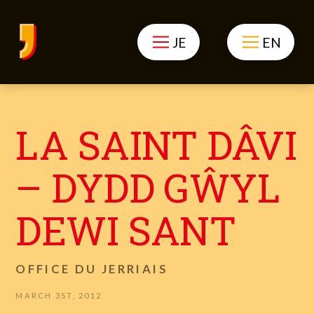
JE
EN
LA SAINT DÂVI
– DYDD GŴYL
DEWI SANT
OFFICE DU JERRIAIS
MARCH 3ST, 2012