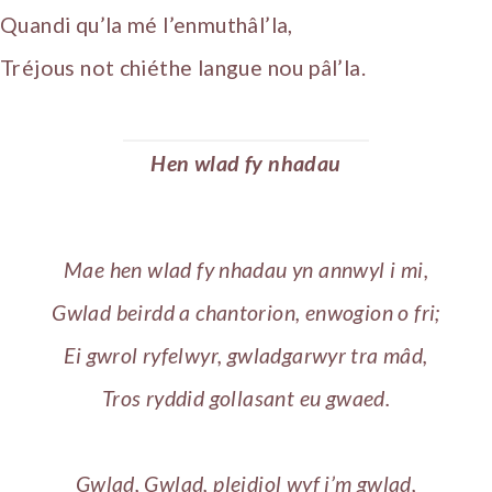
Quandi qu’la mé l’enmuthâl’la,
Tréjous not chiéthe langue nou pâl’la.
Hen wlad fy nhadau
Mae hen wlad fy nhadau yn annwyl i mi,
Gwlad beirdd a chantorion, enwogion o fri;
Ei gwrol ryfelwyr, gwladgarwyr tra mâd,
Tros ryddid gollasant eu gwaed.
Gwlad, Gwlad, pleidiol wyf i’m gwlad,