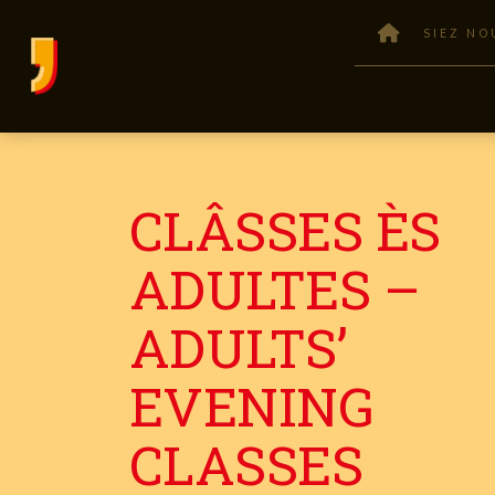
SIEZ NO
CLÂSSES ÈS
ADULTES –
ADULTS’
EVENING
CLASSES