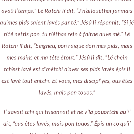
avaû l’temps.” Lé Rotchi lî dit, “J’n’allouêthai janmais
qu’mes pids saient lavés par té.” Jésû lî rêponnit, “Si jé
n’té nettis pon, tu n’éthas rein à faithe auve mé.” Lé
Rotchi lî dit, “Seigneu, pon raîque don mes pids, mais
mes mains et ma tête étout.” Jésû lî dit, “Lé chein
tch’est lavé est d’mêtchi d’aver ses pids lavés épis il
est lavé tout entchi. Et vous, mes discipl’yes, ous êtes
lavés, mais pon touos.”
I’ savait tchi qui trisonnait et né v’là pouortchi qu’i’
dit, “ous êtes lavés, mais pon touos.” Épis un co qu’i’