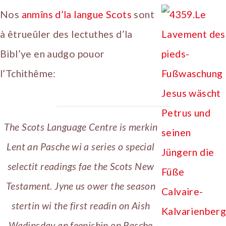
Nos
anmîns d’la langue Scots
sont
à êtrueûler des lectuthes d’la
Bibl’ye en audgo pouor
l’Tchithême:
The Scots Language Centre is merkin
Lent an Pasche wi a series o special
selectit readings fae the Scots New
Testament. Jyne us ower the season
stertin wi the first readin on Aish
Wadinsday an feenishin on Pasche