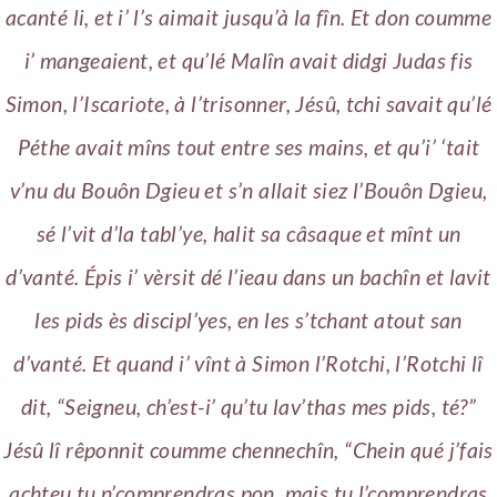
acanté li, et i’ l’s aimait jusqu’à la fîn. Et don coumme
i’ mangeaient, et qu’lé Malîn avait didgi Judas fis
Simon, l’Iscariote, à l’trisonner, Jésû, tchi savait qu’lé
Péthe avait mîns tout entre ses mains, et qu’i’ ‘tait
v’nu du Bouôn Dgieu et s’n allait siez l’Bouôn Dgieu,
sé l’vit d’la tabl’ye, halit sa câsaque et mînt un
d’vanté. Épis i’ vèrsit dé l’ieau dans un bachîn et lavit
les pids ès discipl’yes, en les s’tchant atout san
d’vanté.
Et quand i’ vînt à Simon l’Rotchi, l’Rotchi lî
dit, “Seigneu, ch’est-i’ qu’tu lav’thas mes pids, té?”
Jésû lî rêponnit coumme chennechîn, “Chein qué j’fais
achteu tu n’comprendras pon, mais tu l’comprendras