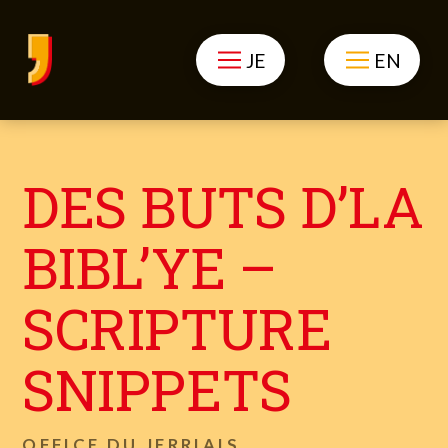
JE
EN
DES BUTS D’LA
BIBL’YE –
SCRIPTURE
SNIPPETS
OFFICE DU JERRIAIS