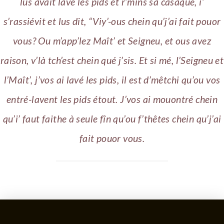
lus avait lavé les pids et r’mîns sa câsaque, i’
s’rassiévit et lus dit, “Viy’-ous chein qu’j’ai fait pouor
vous? Ou m’app’lez Maît’ et Seigneu, et ous avez
raison, v’là tch’est chein qué j’sis. Et si mé, l’Seigneu et
l’Maît’, j’vos ai lavé les pids, il est d’mêtchi qu’ou vos
entré-lavent les pids étout. J’vos ai mouontré chein
qu’i’ faut faithe à seule fîn qu’ou f’thêtes chein qu’j’ai
fait pouor vous.