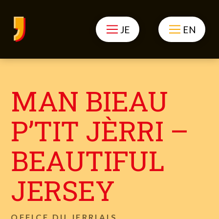
JE
EN
MAN BIEAU
P’TIT JÈRRI –
BEAUTIFUL
JERSEY
OFFICE DU JERRIAIS