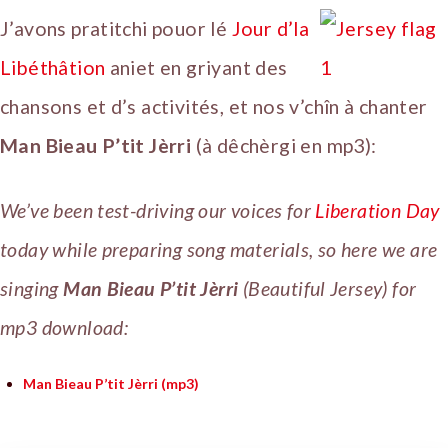
J’avons pratitchi pouor lé
Jour d’la
Libéthâtion
aniet en griyant des
chansons et d’s activités, et nos v’chîn à chanter
Man Bieau P’tit Jèrri
(à dêchèrgi en mp3):
We’ve been test-driving our voices for
Liberation Day
today while preparing song materials, so here we are
singing
Man Bieau P’tit Jèrri
(Beautiful Jersey) for
mp3 download:
Man Bieau P’tit Jèrri (mp3)