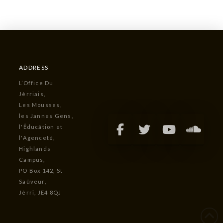
ADDRESS
L’Office Du
Jèrriais,
Les Mousses,
les Jannes Gens,
l'Êducâtion et
l'Agenceté,
Highlands
Campus,
PO Box 142, St
Saûveur,
Jèrri, JE4 8QJ