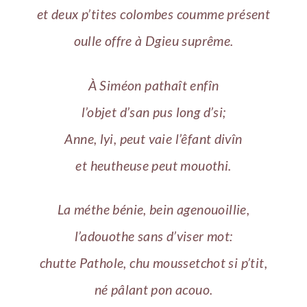
et deux p’tites colombes coumme présent
oulle offre à Dgieu suprême.
À Siméon pathaît enfîn
l’objet d’san pus long d’si;
Anne, lyi, peut vaie l’êfant divîn
et heutheuse peut mouothi.
La méthe bénie, bein agenouoillie,
l’adouothe sans d’viser mot:
chutte Pathole, chu moussetchot si p’tit,
né pâlant pon acouo.