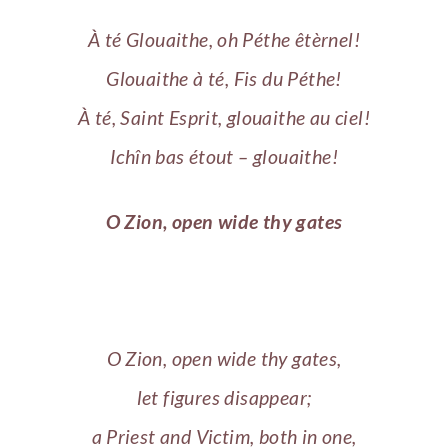
À té Glouaithe, oh Péthe êtèrnel!
Glouaithe à té, Fis du Péthe!
À té, Saint Esprit, glouaithe au ciel!
Ichîn bas étout – glouaithe!
O Zion, open wide thy gates
O Zion, open wide thy gates,
let figures disappear;
a Priest and Victim, both in one,