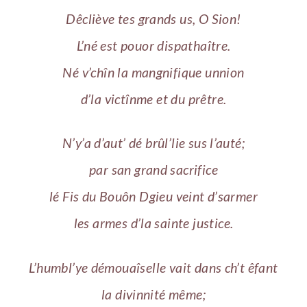
Dêcliève tes grands us, O Sion!
L’né est pouor dispathaître.
Né v’chîn la mangnifique unnion
d’la victînme et du prêtre.
N’y’a d’aut’ dé brûl’lie sus l’auté;
par san grand sacrifice
lé Fis du Bouôn Dgieu veint d’sarmer
les armes d’la sainte justice.
L’humbl’ye démouaîselle vait dans ch’t êfant
la divinnité même;