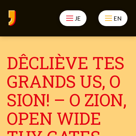
JE
EN
DÊCLIÈVE TES
GRANDS US, O
SION! – O ZION,
OPEN WIDE