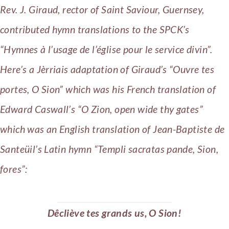
Rev. J. Giraud, rector of Saint Saviour, Guernsey,
contributed hymn translations to the SPCK’s
“Hymnes à l’usage de l’église pour le service divin”.
Here’s a Jèrriais adaptation of Giraud’s “Ouvre tes
portes, O Sion” which was his French translation of
Ed­ward Cas­wall’s “O Zion, open wide thy gates”
which was an English translation of Jean-Baptiste de
Santeüil’s Latin hymn “Temp­li sac­ra­tas pan­de, Si­on,
for­es”:
Dêcliève tes grands us, O Sion!