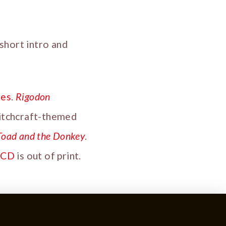
short intro and
ues
.
Rigodon
witchcraft-themed
Toad and the Donkey
.
e
CD
is out of print.