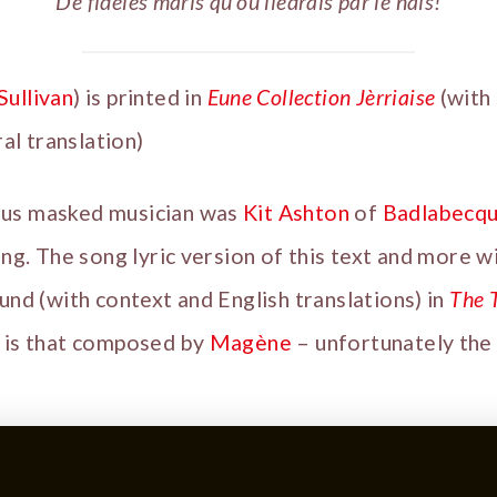
De fidèles maris qu’ou liédrais par le nais!
Sullivan
) is printed in
Eune Collection Jèrriaise
(with 
ral translation)
ous masked musician was
Kit Ashton
of
Badlabecq
ng. The song lyric version of this text and more 
ound (with context and English translations) in
The 
g is that composed by
Magène
– unfortunately th