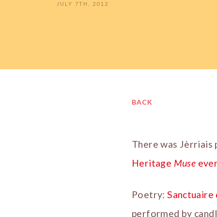
JULY 7TH, 2012
BACK
There was Jèrriais 
Heritage
Muse
eve
Poetry:
Sanctuaire
performed by candle