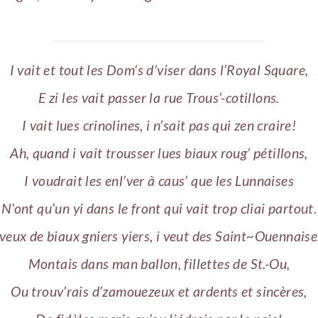
I vait et tout les Dom’s d’viser dans l’Royal Square,
E zi les vait passer la rue Trous’-cotillons.
I vait lues crinolines, i n’sait pas qui zen craire!
Ah, quand i vait trousser lues biaux roug’ pétillons,
I voudrait les enl’ver à caus’ que les Lunnaises
N’ont qu’un yi dans le front qui vait trop cliai partout.
 veux de biaux gniers yiers, i veut des Saint~Ouennaise
Montais dans man ballon, fillettes de St.-Ou,
Ou trouv’rais d’zamouezeux et ardents et sincères,