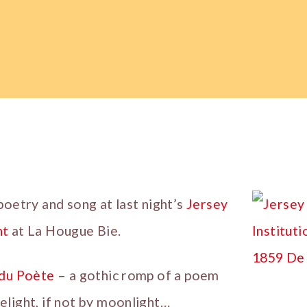
poetry and song at last night’s
Jersey
nt
at La Hougue Bie.
 du Poète
– a gothic romp of a poem
light, if not by moonlight…