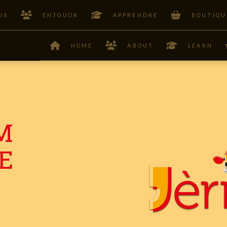
US
ENTOUOR
APPRENDRE
BOUTIQU
HOME
ABOUT
LEARN
M
E