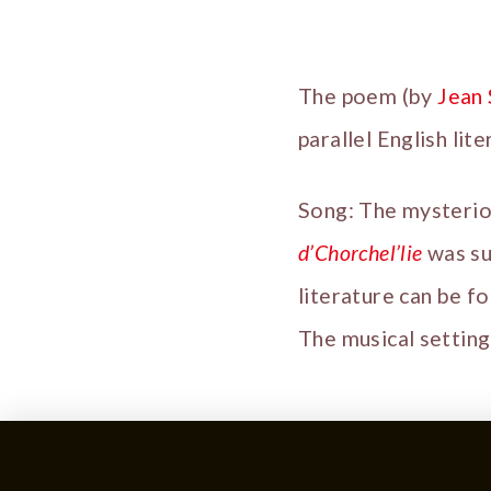
The poem (by
Jean 
parallel English lite
Song: The mysteri
d’Chorchel’lie
was su
literature can be f
The musical settin