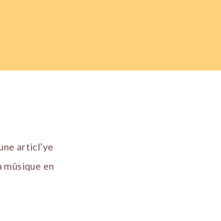
une articl’ye
a mûsique en