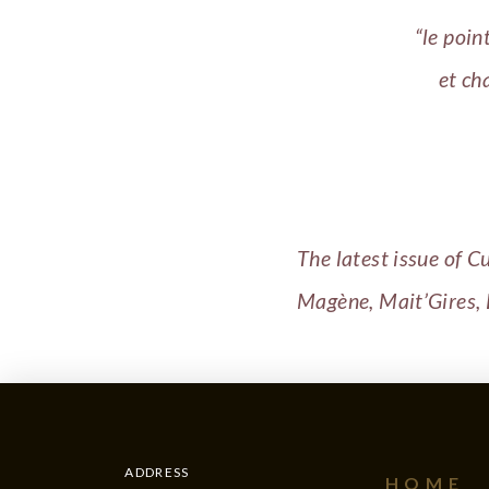
“le poi
et ch
The latest issue of 
Magène, Mait’Gires, 
ADDRESS
HOME