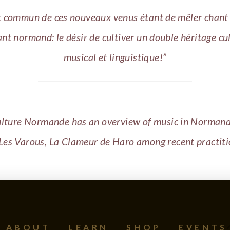
nt commun de ces nouveaux venus étant de mêler chant 
ant normand: le désir de cultiver un double héritage cul
musical et linguistique!”
Culture Normande has an overview of music in Normand
Les Varous, La Clameur de Haro among recent practiti
ABOUT
LEARN
SHOP
EVENTS