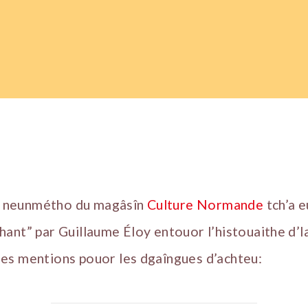
ein neunmétho du magâsîn
Culture Normande
tch’a e
ant” par Guillaume Éloy entouor l’histouaithe d’l
es mentions pouor les dgaîngues d’achteu: