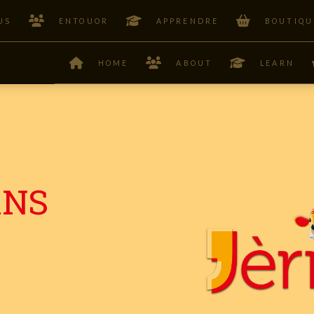
US
ENTOUOR
APPRENDRE
BOUTIQU
HOME
ABOUT
LEARN
ANS