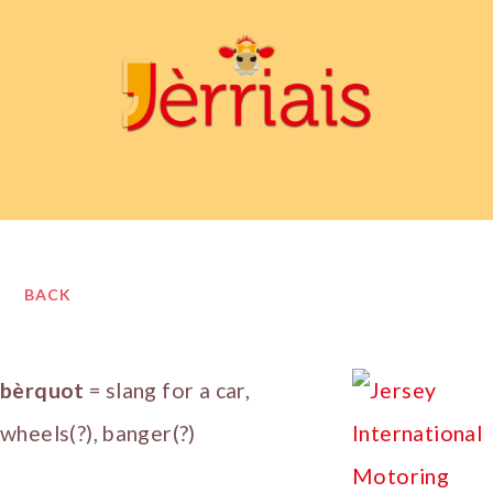
BACK
bèrquot
= slang for a car,
wheels(?), banger(?)