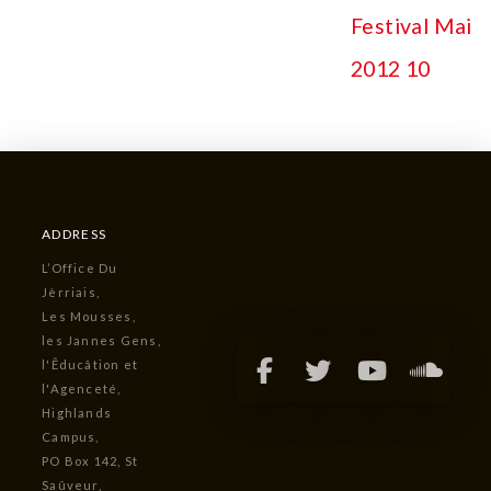
ADDRESS
L’Office Du
Jèrriais,
Les Mousses,
les Jannes Gens,
l'Êducâtion et
l'Agenceté,
Highlands
Campus,
PO Box 142, St
Saûveur,