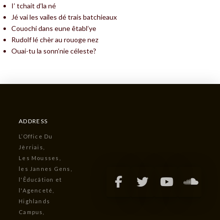
I’ tchait d’la né
Jé vai les vailes dé trais batchieaux
Couochi dans eune êtabl’ye
Rudolf lé chèr au rouoge nez
Ouai-tu la sonn’nie céleste?
ADDRESS
L’Office Du
Jèrriais,
Les Mousses,
les Jannes Gens,
l'Êducâtion et
l'Agenceté,
Highlands
Campus,