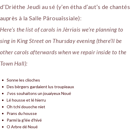
d’Driéthe Jeudi au sé (y’en étha d’aut’s de chantés
auprès à la Salle Pârouaîssiale):
Here’s the list of carols in Jèrriais we’re planning to
sing in King Street on Thursday evening (there’ll be
other carols afterwards when we repair inside to the
Town Hall):
Sonne les clioches
Des bèrgers gardaient lus troupieaux
J’vos souhaitons un jouaiyeux Noué
Lé housse et lé hierru
Oh tchi douoche niet
Prans du housse
Parmi la g’lée d’hivé
O Arbre dé Noué