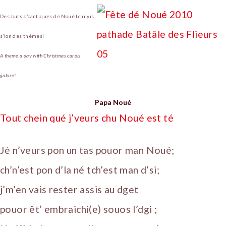
Des buts d’cantiques dé Noué tchilyis
s’lon des thèmes!
A theme a day with Christmas carols
galore!
Papa Noué
Tout chein qué j’veurs chu Noué est té
Jé n’veurs pon un tas pouor man Noué;
ch’n’est pon d’la né tch’est man d’si;
j’m’en vais rester assis au dget
pouor êt’ embraichi(e) souos l’dgi ;