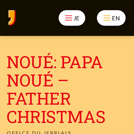
JE
EN
NOUÉ: PAPA
NOUÉ –
FATHER
CHRISTMAS
OFFICE DU JERRIAIS