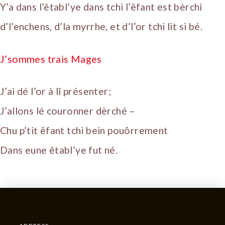
Y’a dans l’êtabl’ye dans tchi l’êfant est bèrchi
d’l’enchens, d’la myrrhe, et d’l’or tchi lit si bé.
J’sommes trais Mages
J’ai dé l’or à lî présenter;
J’allons lé couronner dèrché –
Chu p’tit êfant tchi bein pouôrrement
Dans eune êtabl’ye fut né.