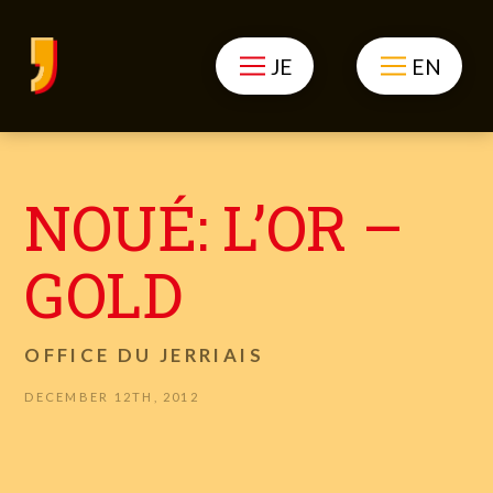
JE
EN
NOUÉ: L’OR –
GOLD
OFFICE DU JERRIAIS
DECEMBER 12TH, 2012