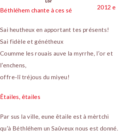
L’or
Béthléhem chante à ces sé
Sai heutheux en apportant tes présents!
Sai fidèle et génétheux
Coumme les rouais auve la myrrhe, l’or et
l’enchens,
offre-lî tréjous du miyeu!
Êtailes, êtailes
Par sus la ville, eune êtaile est à mèrtchi
qu’à Béthléhem un Saûveux nous est donné.