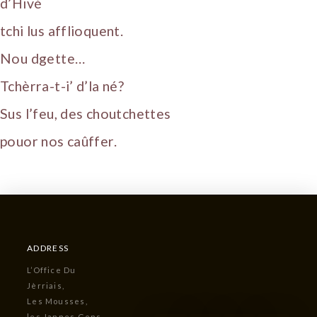
d’Hivé
tchi lus afflioquent.
Nou dgette…
Tchèrra-t-i’ d’la né?
Sus l’feu, des choutchettes
pouor nos caûffer.
ADDRESS
L’Office Du
Jèrriais,
Les Mousses,
les Jannes Gens,