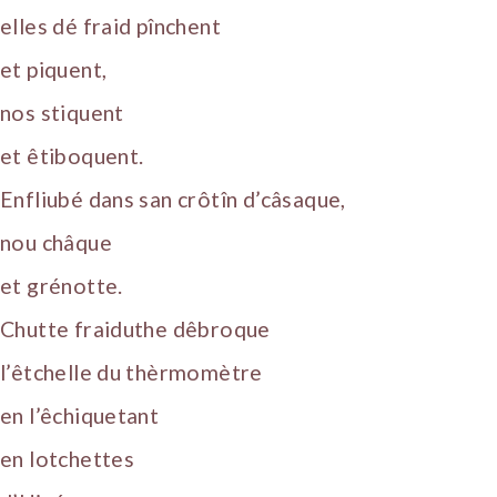
elles dé fraid pînchent
et piquent,
nos stiquent
et êtiboquent.
Enfliubé dans san crôtîn d’câsaque,
nou châque
et grénotte.
Chutte fraiduthe dêbroque
l’êtchelle du thèrmomètre
en l’êchiquetant
en lotchettes