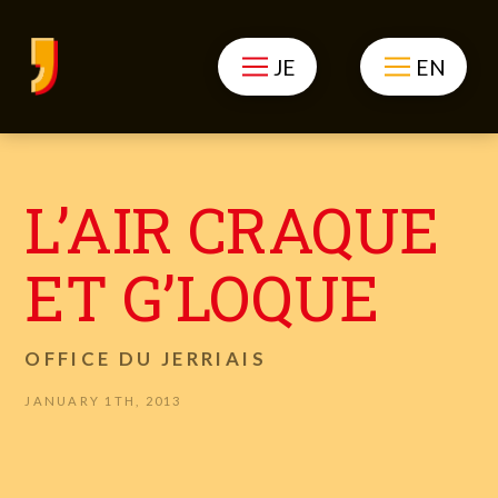
JE
EN
L’AIR CRAQUE
ET G’LOQUE
OFFICE DU JERRIAIS
JANUARY 1TH, 2013