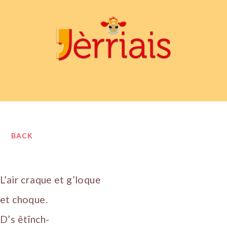
BACK
L’air craque et g’loque
et choque.
D’s êtînch-