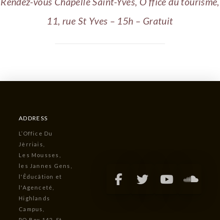
Rendez-vous Chapelle Saint-Yves, O ffice du tourisme,
11, rue St Yves – 15h – Gratuit
ADDRESS
L’Office Du
Jèrriais,
Les Mousses,
les Jannes Gens,
l'Êducâtion et
l'Agenceté,
Highlands
Campus,
PO Box 142, St