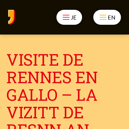
JE
EN
VISITE DE
RENNES EN
GALLO – LA
VIZITT DE