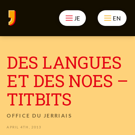
JE
EN
DES LANGUES
ET DES NOES –
TITBITS
OFFICE DU JERRIAIS
APRIL 4TH, 2013