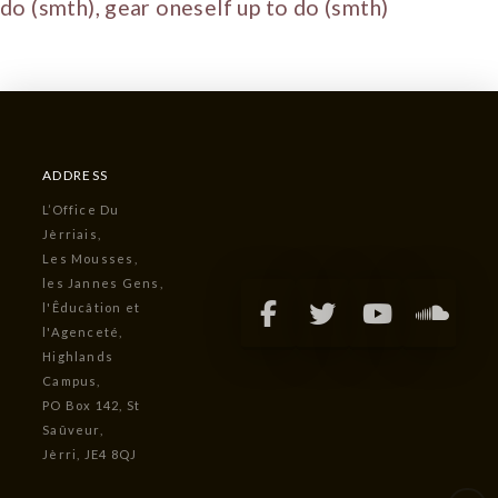
do (smth), gear oneself up to do (smth)
ADDRESS
L’Office Du
Jèrriais,
Les Mousses,
les Jannes Gens,
l'Êducâtion et
l'Agenceté,
Highlands
Campus,
PO Box 142, St
Saûveur,
Jèrri, JE4 8QJ