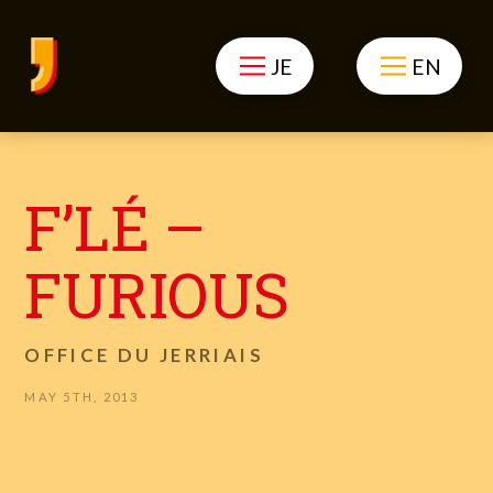
JE
EN
F’LÉ –
FURIOUS
OFFICE DU JERRIAIS
MAY 5TH, 2013