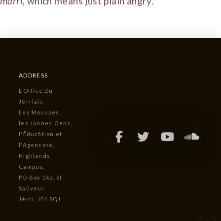
mârri
, which means just plain angry.
ADDRESS
L’Office Du
Jèrriais,
Les Mousses,
les Jannes Gens,
l'Êducâtion et
l'Agenceté,
Highlands
Campus,
PO Box 142, St
Saûveur,
Jèrri, JE4 8QJ